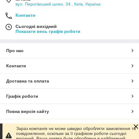
вул. Пирогівський шлях, 34 , Київ, Україна
Контакти
Сьогодні вихідний
Показати весь графік роботи
Про нас
Контакти
Доставка та оплата
Графік роботи
Повна версія сайту
Сайт створено на маркетплейсі
Prom.ua
Зараз компанія не може швидко обробляти замовлення та
повідомлення, оскільки за її графіком роботи сьогодні
вихідний. Ваша заявка буде оброблена в найближчий