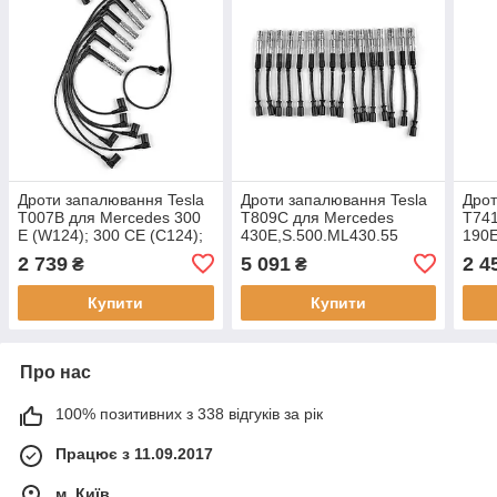
Дроти запалювання Tesla
Дроти запалювання Tesla
Дрот
T007B для Mercedes 300
T809C для Mercedes
T741
E (W124); 300 CE (C124);
430E,S.500.ML430.55
190E
300 CE Cabrio (A124); 300
2 739
5 091
2 4
₴
₴
TE (S124); 300 SL (R129)
3.0; S
Купити
Купити
Про нас
100% позитивних з 338 відгуків за рік
Працює з 11.09.2017
м. Київ