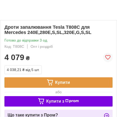
Дроти запалювання Tesla T808C для
Mercedes 240E,280E,S,SL,320E,G,S,SL
Готово до відправки 3 од.
Код: T808C
Опт і роздріб
4 079
₴
4 038,21 ₴
від 5 шт.
Купити
або
Купити з
Що таке купити з Пром?