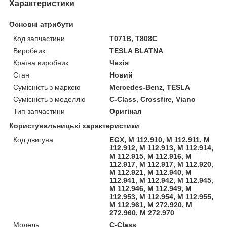
Характеристики
Основні атрибути
Код запчастини
T071B, T808C
Виробник
TESLA BLATNA
Країна виробник
Чехія
Стан
Новий
Сумісність з маркою
Mercedes-Benz, TESLA
Сумісність з моделлю
C-Class, Crossfire, Viano
Тип запчастини
Оригінал
Користувальницькі характеристики
Код двигуна
EGX, M 112.910, M 112.911, M
112.912, M 112.913, M 112.914,
M 112.915, M 112.916, M
112.917, M 112.917, M 112.920,
M 112.921, M 112.940, M
112.941, M 112.942, M 112.945,
M 112.946, M 112.949, M
112.953, M 112.954, M 112.955,
M 112.961, M 272.920, M
272.960, M 272.970
Мoдель
C-Class