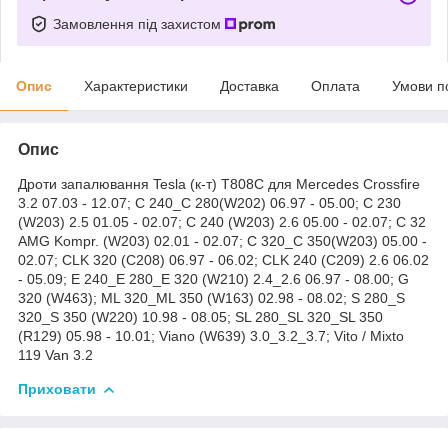
Замовлення під захистом
Опис
Характеристики
Доставка
Оплата
Умови п
Опис
Дроти запалювання Tesla (к-т) T808C для Mercedes Crossfire
3.2 07.03 - 12.07; C 240_C 280(W202) 06.97 - 05.00; C 230
(W203) 2.5 01.05 - 02.07; C 240 (W203) 2.6 05.00 - 02.07; C 32
AMG Kompr. (W203) 02.01 - 02.07; C 320_C 350(W203) 05.00 -
02.07; CLK 320 (C208) 06.97 - 06.02; CLK 240 (C209) 2.6 06.02
- 05.09; E 240_E 280_E 320 (W210) 2.4_2.6 06.97 - 08.00; G
320 (W463); ML 320_ML 350 (W163) 02.98 - 08.02; S 280_S
320_S 350 (W220) 10.98 - 08.05; SL 280_SL 320_SL 350
(R129) 05.98 - 10.01; Viano (W639) 3.0_3.2_3.7; Vito / Mixto
119 Van 3.2
Приховати