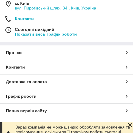
м. Київ
вул. Пирогівський шлях, 34 , Київ, Україна
Контакти
Сьогодні вихідний
Показати весь графік роботи
Про нас
Контакти
Доставка та оплата
Графік роботи
Повна версія сайту
Сайт створено на маркетплейсі
Prom.ua
Зараз компанія не може швидко обробляти замовлення та
повідомлення, оскільки за її графіком роботи сьогодні