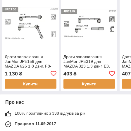
Дроти запалювання
Дроти запалювання
Дро
JanMor JPE156 для
JanMor JPE319 для
JanM
MAZDA 626 1,8 двиг. F8-
MAZDA 323 1,3 двиг. E3,
MAZD
K8, F8-K9, 2,0 / 2,0 16V
B383, 1,3 I двиг. B3E, 1,3
FE, 
1 130
403
407
₴
₴
двиг. FE KAT., 2,0 I, 929 2,2
16V двиг. B3 (16V), 1,4
двиг
I двиг. F2-EGI,
двиг. B3, 1,6 GT
FE, 
Купити
Купити
Про нас
100% позитивних з 338 відгуків за рік
Працює з 11.09.2017