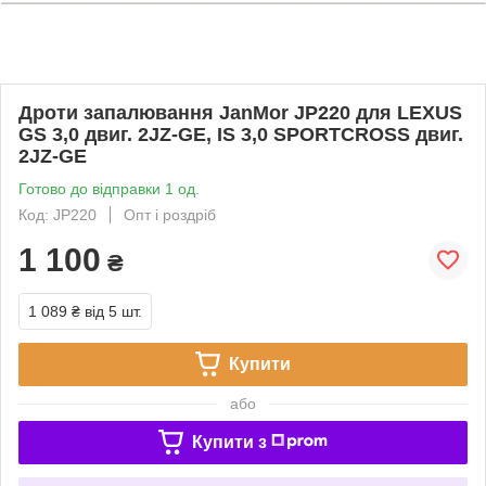
Дроти запалювання JanMor JP220 для LEXUS
GS 3,0 двиг. 2JZ-GE, IS 3,0 SPORTCROSS двиг.
2JZ-GE
Готово до відправки 1 од.
Код: JP220
Опт і роздріб
1 100
₴
1 089 ₴
від 5 шт.
Купити
або
Купити з