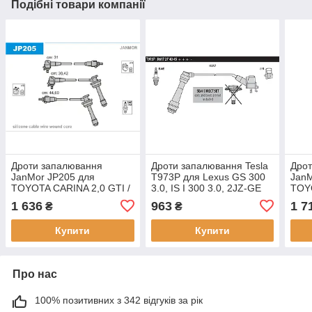
Подібні товари компанії
Дроти запалювання
Дроти запалювання Tesla
Дро
JanMor JP205 для
T973P для Lexus GS 300
JanM
TOYOTA CARINA 2,0 GTI /
3.0, IS I 300 3.0, 2JZ-GE
TOY
2,0 GTI 16V двиг. 3S-GE
TURB
1 636
963
1 7
₴
₴
I дви
TURB
Купити
Купити
TOY
Про нас
100% позитивних з 342 відгуків за рік