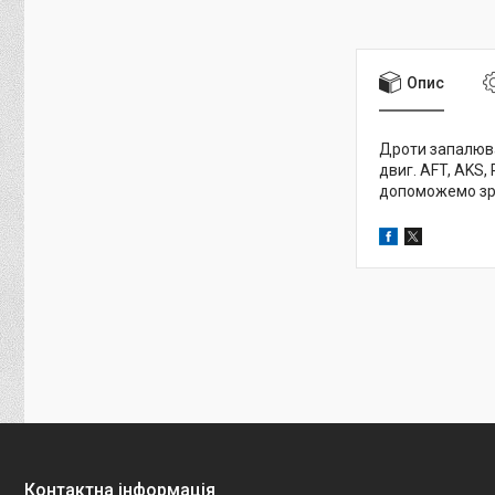
Опис
Дроти запалюван
двиг. AFT, AKS,
допоможемо зро