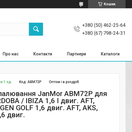
Кошик
+380 (50) 462-25-64
+380 (67) 798-24-31
Про нас
Контакти
Партнери
Каталоги
и 1 од.
Код:
ABM72P
Оптом і в роздріб
палювання JanMor ABM72P для
DOBA / IBIZA 1,6 I двиг. AFT,
EN GOLF 1,6 двиг. AFT, AKS,
6 двиг.