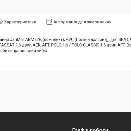
Характеристики
Інформація для замовлення
ня JanMor ABM72P, (комплект), PVC (Полівінілхлорид), для SEAT, C
 PASSAT 1,6 двиг. AEK, AFT, POLO 1,6 / POLO CLASSIC 1,6 двиг. AFT. В
бити правильний вибір.
Графік роботи