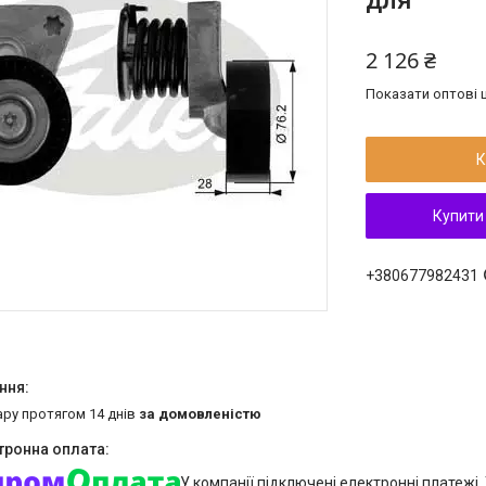
для
2 126 ₴
Показати оптові ц
К
Купити
+380677982431
ару протягом 14 днів
за домовленістю
У компанії підключені електронні платежі