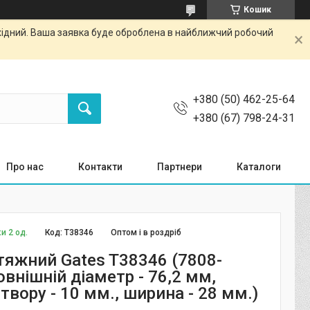
Кошик
ихідний. Ваша заявка буде оброблена в найближчий робочий
+380 (50) 462-25-64
+380 (67) 798-24-31
Про нас
Контакти
Партнери
Каталоги
и 2 од.
Код:
T38346
Оптом і в роздріб
тяжний Gates T38346 (7808-
овнішній діаметр - 76,2 мм,
твору - 10 мм., ширина - 28 мм.)