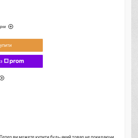
іни
упити
 з
. Тепер ви можете купити будь-який товар не покидаючи