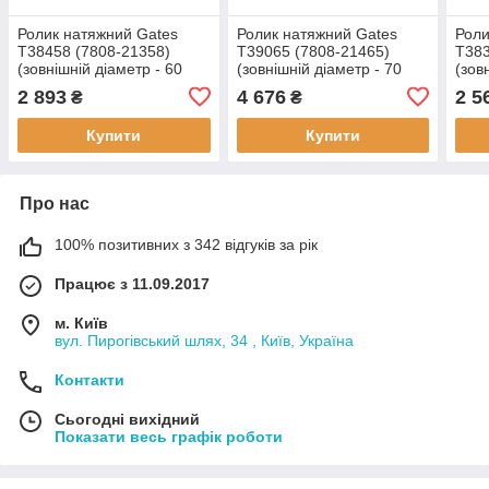
Ролик натяжний Gates
Ролик натяжний Gates
Роли
T38458 (7808-21358)
T39065 (7808-21465)
T383
(зовнішній діаметр - 60
(зовнішній діаметр - 70
(зов
мм., ширина - 25 мм.) для
мм., діаметр отвору - 10
мм.,
2 893
4 676
2 5
₴
₴
CITROEN, Berlingo, C5,
мм., ширина - 31 мм.) для
MER
Jumpy, Nemo,
VOLKSWAGEN
Clas
Купити
Купити
Про нас
100% позитивних з 342 відгуків за рік
Працює з 11.09.2017
м. Київ
вул. Пирогівський шлях, 34 , Київ, Україна
Контакти
Сьогодні вихідний
Показати весь графік роботи