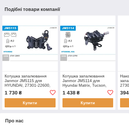
Подібні товари компанії
Котушка запалювання
Котушка запалювання
Нако
Janmor JM5115 для
Janmor JM5114 для
запа
HYUNDAI, 27301-22600,
Hyundai Matrix, Tucson,
2730
EAN 5902925205421
Kia, Cerato, Sportage,
3C00
1 730
1 438
394
₴
₴
оригінальні номери:
Equu
27301-23700
Gene
Купити
Купити
(TG)
Про нас