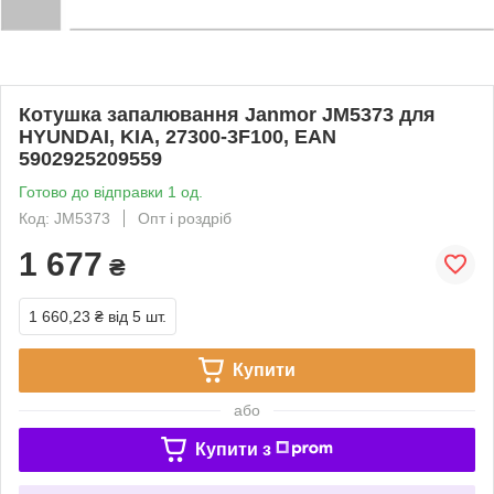
Котушка запалювання Janmor JM5373 для
HYUNDAI, KIA, 27300-3F100, EAN
5902925209559
Готово до відправки 1 од.
Код: JM5373
Опт і роздріб
1 677
₴
1 660,23 ₴
від 5 шт.
Купити
або
Купити з