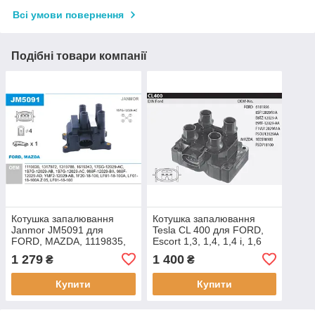
Всі умови повернення
Подібні товари компанії
Котушка запалювання
Котушка запалювання
Janmor JM5091 для
Tesla CL 400 для FORD,
FORD, MAZDA, 1119835,
Escort 1,3, 1,4, 1,4 i, 1,6
1317972, 1319788,
16V, 1,6 i, 1,6 XR3i, 1,6 i
1 279
1 400
₴
₴
1619343, 17SG-12023-AC,
16V, 1,8 16V XR3i, 1,8 16V,
1S7G-12029-AB,
1,8
Купити
Купити