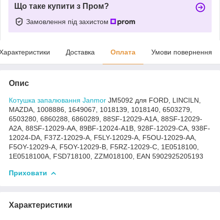
Що таке купити з Пром?
Замовлення під захистом
Характеристики
Доставка
Оплата
Умови повернення
Опис
Котушка запалювання Janmor
JM5092 для FORD, LINCILN,
MAZDA, 1008886, 1649067, 1018139, 1018140, 6503279,
6503280, 6860288, 6860289, 88SF-12029-A1A, 88SF-12029-
A2A, 88SF-12029-AA, 89BF-12024-A1B, 928F-12029-CA, 938F-
12024-DA, F37Z-12029-A, F5LY-12029-A, F5OU-12029-AA,
F5OY-12029-A, F5OY-12029-B, F5RZ-12029-C, 1E0518100,
1E0518100A, FSD718100, ZZM018100, EAN 5902925205193
Приховати
Характеристики