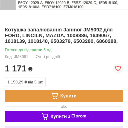
Котушка запалювання Janmor JM5092 для
FORD, LINCILN, MAZDA, 1008886, 1649067,
1018139, 1018140, 6503279, 6503280, 6860288,
Готово до відправки 5 од.
Код: JM5092
Опт і роздріб
1 171
₴
1 159,29 ₴
від 5 шт.
Купити
або
Купити з