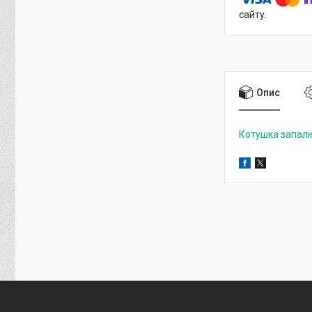
сайту.
Опис
Котушка запал