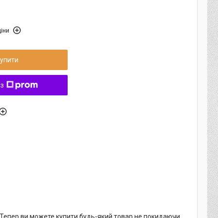
іни
упити
 з
. Тепер ви можете купити будь-який товар не покидаючи