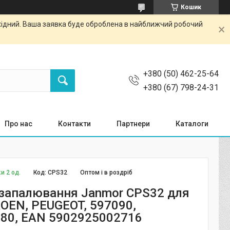
Кошик
ихідний. Ваша заявка буде оброблена в найближчий робочий
+380 (50) 462-25-64
+380 (67) 798-24-31
Про нас
Контакти
Партнери
Каталоги
и 2 од.
Код:
CPS32
Оптом і в роздріб
запалювання Janmor CPS32 для
ROEN, PEUGEOT, 597090,
80, EAN 5902925002716