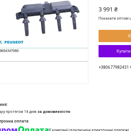
3 991 ₴
Показати оптові ц
К
Купити
+380677982431
ару протягом 14 днів
за домовленістю
У компанії підключені електронні платежі