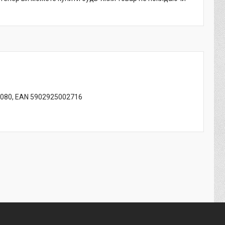
7080, EAN 5902925002716