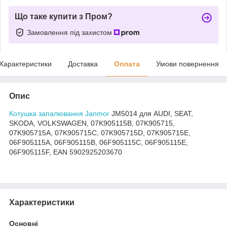
Що таке купити з Пром?
Замовлення під захистом
Характеристики
Доставка
Оплата
Умови повернення
Опис
Котушка запалювання Janmor
JM5014 для AUDI, SEAT,
SKODA, VOLKSWAGEN, 07K905115B, 07K905715,
07K905715A, 07K905715C, 07K905715D, 07K905715E,
06F905115A, 06F905115B, 06F905115C, 06F905115E,
06F905115F, EAN 5902925203670
Характеристики
Основні