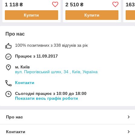
VOLKSWAGEN,
(B9)/(MF)/Van (B9)/(M_),
963
1 118
2 510
163
₴
₴
06A905115, 06A905115A,
C2 (JM_), C3 I (FC_), C3
Berl
06A905115B, 06A905115C,
Pluriel (HB_), C4 Coupe
Berl
Купити
Купити
06B905115G,
Про нас
100% позитивних з 338 відгуків за рік
Працює з 11.09.2017
м. Київ
вул. Пирогівський шлях, 34 , Київ, Україна
Контакти
Сьогодні працює з 10:00 до 18:00
Показати весь графік роботи
Про нас
Контакти