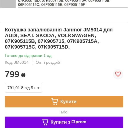
Котушка запалювання Janmor JM5014 для
AUDI, SEAT, SKODA, VOLKSWAGEN,
07K905115B, 07K905715, 07K905715A,
07K905715C, 07K905715D,
Готово до відправки 1 од.
Код: JM5014
Опт і роздріб
799
₴
791,01 ₴
від 5 шт.
Купити
або
Купити з