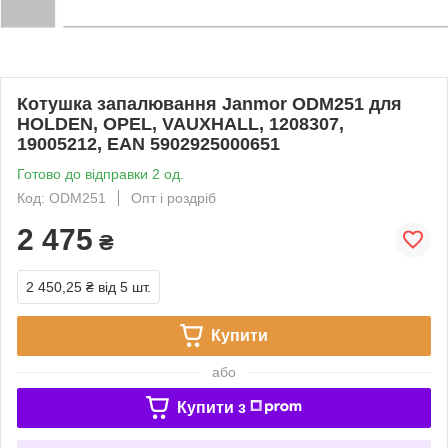
Котушка запалювання Janmor ODM251 для
HOLDEN, OPEL, VAUXHALL, 1208307,
19005212, EAN 5902925000651
Готово до відправки 2 од.
Код: ODM251
Опт і роздріб
2 475
₴
2 450,25 ₴
від 5 шт.
Купити
або
Купити з