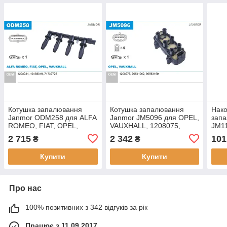
Котушка запалювання
Котушка запалювання
Нако
Janmor ODM258 для ALFA
Janmor JM5096 для OPEL,
зап
ROMEO, FIAT, OPEL,
VAUXHALL, 1208075,
JM11
VAUXHALL, 1208021,
90541062, 90563160, EAN
SKO
2 715
2 342
101
₴
₴
10458316, 71739725, EAN
5902925205230
047
5902925000606
590
Купити
Купити
Про нас
100% позитивних з 342 відгуків за рік
Працює з 11.09.2017