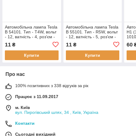
Автомобільна лампа Tesla
Автомобільна лампа Tesla
Авто
B 54101. Тип - T4W, вольт
B 55101. Тип - R5W, вольт
H1 (
- 12, ватність - 4, роз'єм -
- 12, ватність - 5, роз'єм -
101
BA9s
BA15s
11
11
60
₴
₴
Купити
Купити
Про нас
100% позитивних з 338 відгуків за рік
Працює з 11.09.2017
м. Київ
вул. Пирогівський шлях, 34 , Київ, Україна
Контакти
Сьогодні вихідний