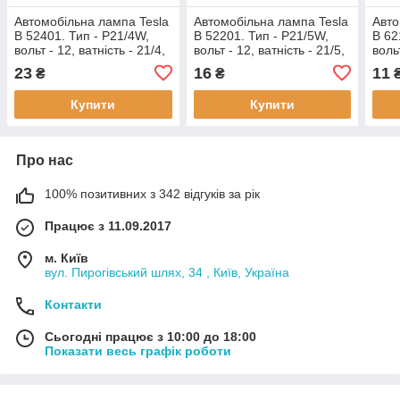
Автомобільна лампа Tesla
Автомобільна лампа Tesla
Авто
B 52401. Тип - P21/4W,
B 52201. Тип - P21/5W,
B 62
вольт - 12, ватність - 21/4,
вольт - 12, ватність - 21/5,
вольт
роз'єм - BAZ15d
роз'єм - BAY15d
роз'
23
16
11
₴
₴
Купити
Купити
Про нас
100% позитивних з 342 відгуків за рік
Працює з 11.09.2017
м. Київ
вул. Пирогівський шлях, 34 , Київ, Україна
Контакти
Сьогодні працює з 10:00 до 18:00
Показати весь графік роботи