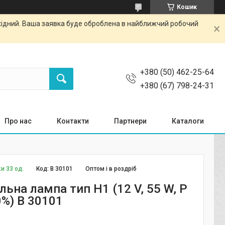
Кошик
ихідний. Ваша заявка буде оброблена в найближчий робочий
+380 (50) 462-25-64
+380 (67) 798-24-31
Про нас
Контакти
Партнери
Каталоги
и 33 од.
Код:
B 30101
Оптом і в роздріб
ьна лампа тип H1 (12 V, 55 W, P
0%) B 30101