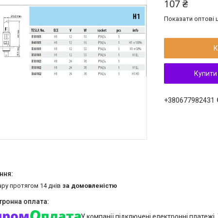
107 ₴
Показати оптові ц
К
Купити
+380677982431
ару протягом 14 днів
за домовленістю
У компанії підключені електронні платежі