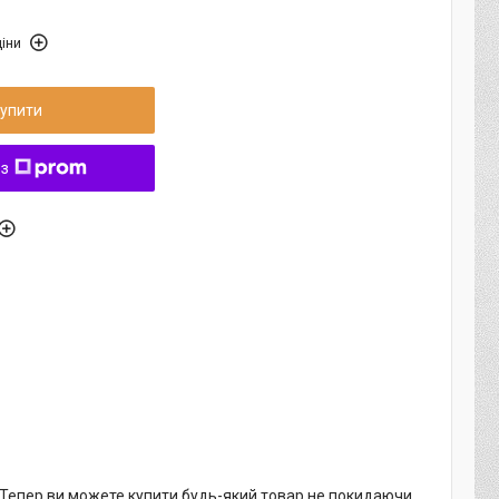
іни
упити
 з
. Тепер ви можете купити будь-який товар не покидаючи