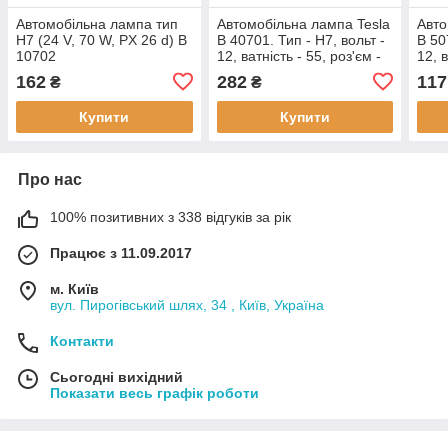
Автомобільна лампа тип
Автомобільна лампа Tesla
Авто
H7 (24 V, 70 W, PX 26 d) B
B 40701. Тип - H7, вольт -
B 50
10702
12, ватність - 55, роз'єм -
12, в
PX26d, відмінність -
PX26
162
282
117
₴
₴
+100% света
life
Купити
Купити
Про нас
100% позитивних з 338 відгуків за рік
Працює з 11.09.2017
м. Київ
вул. Пирогівський шлях, 34 , Київ, Україна
Контакти
Сьогодні вихідний
Показати весь графік роботи