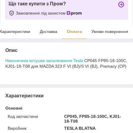
Що таке купити з Пром?
Замовлення під захистом
Характеристики
Доставка
Оплата
Умови повернення
Опис
Наконечник котушки запалювання Tesla
CP045 FP85-18-100C,
KJ01-18-T08 для MAZDA 323 F VI (BJ)/S VI (BJ), Premacy (CP)
Характеристики
Основні
Код запчастини
CP045, FP85-18-100C, KJ01-
18-T08
Виробник
TESLA BLATNA