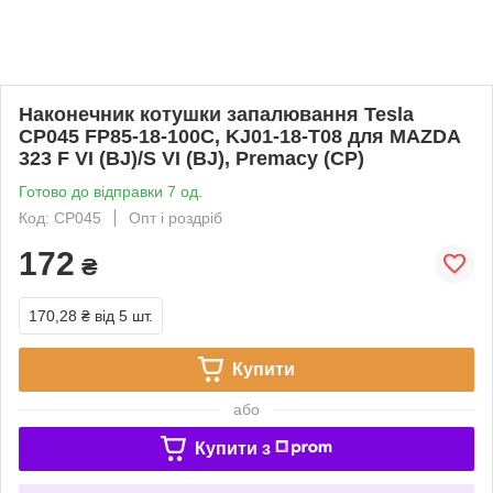
Наконечник котушки запалювання Tesla
CP045 FP85-18-100C, KJ01-18-T08 для MAZDA
323 F VI (BJ)/S VI (BJ), Premacy (CP)
Готово до відправки 7 од.
Код: CP045
Опт і роздріб
172
₴
170,28 ₴
від 5 шт.
Купити
або
Купити з