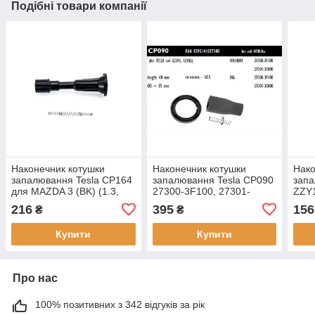
Подібні товари компанії
Наконечник котушки
Наконечник котушки
Нако
запалювання Tesla CP164
запалювання Tesla CP090
запа
для MAZDA 3 (BK) (1.3,
27300-3F100, 27301-
ZZY
1.6, 10/2003 - 06/2009
3C000, для HYUNDAI,
323 
216
395
156
₴
₴
двиг. ZJ07 (.-03.05), ZJ30
Equus / Centennial,
(04.05-.),
Genesis (BH), Grandeur
Купити
Купити
(TG),
Про нас
100% позитивних з 342 відгуків за рік