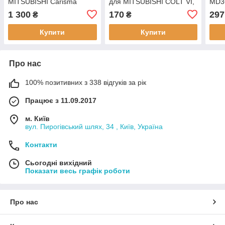
MITSUBISHI Carisma
для MITSUBISHI COLT VI,
MD3
(DA_)/Carisma Sedan, Colt
SMART FORFOUR, (1.1
MITS
1 300
170
297
₴
₴
IV (CA_A), Colt V (CJ_,
дв. 3A91, M 134.910, M
Comb
CP_), Galant VI
134.911, 1.3 дв.
(DG
Купити
Купити
Про нас
100% позитивних з 338 відгуків за рік
Працює з 11.09.2017
м. Київ
вул. Пирогівський шлях, 34 , Київ, Україна
Контакти
Сьогодні вихідний
Показати весь графік роботи
Про нас