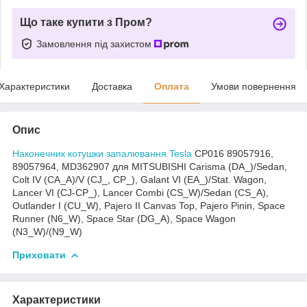
Що таке купити з Пром?
Замовлення під захистом
Характеристики
Доставка
Оплата
Умови повернення
Опис
Наконечник котушки запалювання Tesla
CP016 89057916,
89057964, MD362907 для MITSUBISHI Carisma (DA_)/Sedan,
Colt IV (CA_A)/V (CJ_, CP_), Galant VI (EA_)/Stat. Wagon,
Lancer VI (CJ-CP_), Lancer Combi (CS_W)/Sedan (CS_A),
Outlander I (CU_W), Pajero II Canvas Top, Pajero Pinin, Space
Runner (N6_W), Space Star (DG_A), Space Wagon
(N3_W)/(N9_W)
Приховати
Характеристики