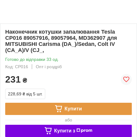
Наконечник котушки запалювання Tesla
CP016 89057916, 89057964, MD362907 для
MITSUBISHI Carisma (DA_)/Sedan, Colt IV
(CA_A)/V (CJ_,
Готово до відправки 33 од.
Код: CP016
Опт і роздріб
231
₴
228,69 ₴
від 5 шт.
Купити
або
Купити з