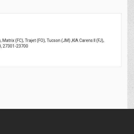
trix (FC), Trajet (FO), Tucson (JM) ,KIA Carens II (FJ),
00, 27301-23700