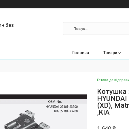
ин без
Головна
Товари
Готово до відправк
Котушка 
HYUNDAI C
(XD), Matr
,KIA
1 640 ₴