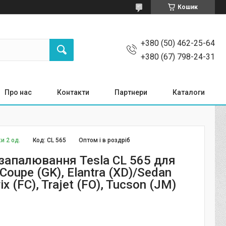
Кошик
+380 (50) 462-25-64
+380 (67) 798-24-31
Про нас
Контакти
Партнери
Каталоги
и 2 од.
Код:
CL 565
Оптом і в роздріб
запалювання Tesla CL 565 для
oupe (GK), Elantra (XD)/Sedan
ix (FC), Trajet (FO), Tucson (JM)