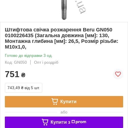
Штифтова свічка розжарення Beru GN050
0100226435 (Загальна довжина [мм]: 130,
Монтажна глибина [мм]: 26,5, Розмір різьби:
M10x1,0,
Готово до відправки 3 од.
Код: GN050
Опт і роздріб
751
₴
743,49 ₴
від 5 шт.
Купити
або
Купити з