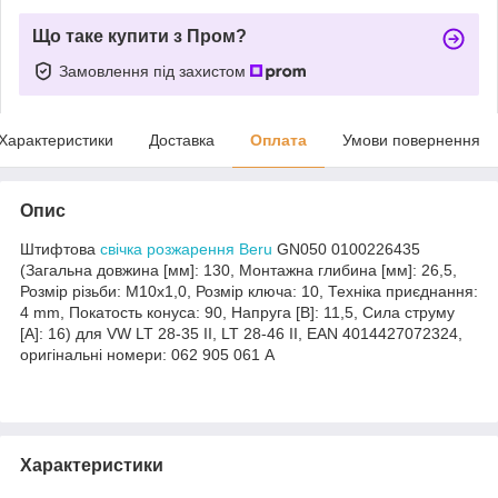
Що таке купити з Пром?
Замовлення під захистом
Характеристики
Доставка
Оплата
Умови повернення
Опис
Штифтова
свічка розжарення Beru
GN050 0100226435
(Загальна довжина [мм]: 130, Монтажна глибина [мм]: 26,5,
Розмір різьби: M10x1,0, Розмір ключа: 10, Техніка приєднання:
4 mm, Покатость конуса: 90, Напруга [В]: 11,5, Сила струму
[A]: 16) для VW LT 28-35 II, LT 28-46 II, EAN 4014427072324,
оригінальні номери: 062 905 061 A
Характеристики