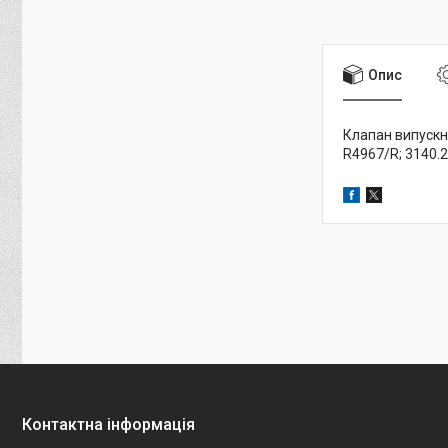
Опис
Клапан випускни
R4967/R; 3140.