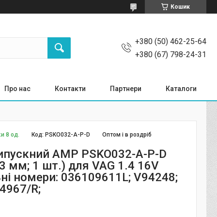
Кошик
+380 (50) 462-25-64
+380 (67) 798-24-31
Про нас
Контакти
Партнери
Каталоги
и 8 од.
Код:
PSKO032-A-P-D
Оптом і в роздріб
ипускний AMP PSKO032-A-P-D
3 мм; 1 шт.) для VAG 1.4 16V
ні номери: 036109611L; V94248;
4967/R;