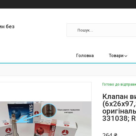
ин без
Головна
Товари
Готово до відправк
Клапан в
(6x26x97,
оригіналь
331038; R
264 ₴