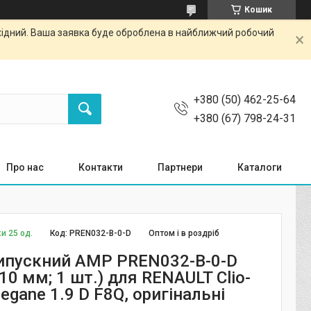
Кошик
ихідний. Ваша заявка буде оброблена в найближчий робочий
+380 (50) 462-25-64
+380 (67) 798-24-31
Про нас
Контакти
Партнери
Каталоги
и 25 од.
Код:
PREN032-B-0-D
Оптом і в роздріб
ипускний AMP PREN032-B-0-D
10 мм; 1 шт.) для RENAULT Clio-
gane 1.9 D F8Q, оригінальні