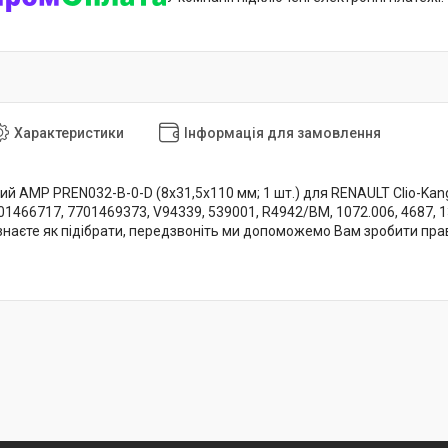
Характеристики
Інформація для замовлення
й AMP PREN032-B-0-D (8x31,5x110 мм; 1 шт.) для RENAULT Clio-Kango
01466717, 7701469373, V94339, 539001, R4942/BM, 1072.006, 4687, 
 знаєте як підібрати, передзвоніть ми допоможемо Вам зробити пра