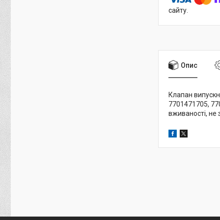
сайту.
Опис
Клапан випускни
7701471705, 77
вживаності, не