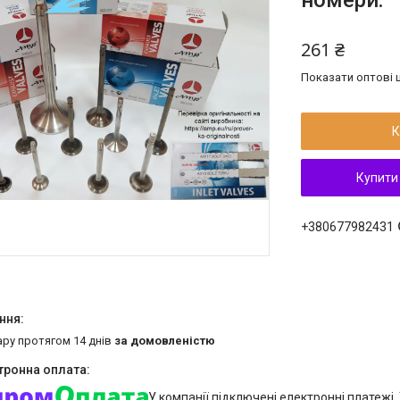
номери:
261 ₴
Показати оптові ц
К
Купити
+380677982431
ару протягом 14 днів
за домовленістю
У компанії підключені електронні платежі