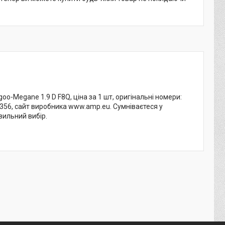
o-Megane 1.9 D F8Q, ціна за 1 шт, оригінальні номери:
1356, сайт виробника www.amp.eu. Сумніваєтеся у
вильний вибір.