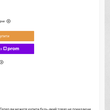
іни
упити
 з
. Тепер ви можете купити будь-який товар не покидаючи