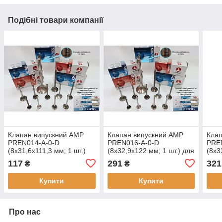
Подібні товари компанії
Клапан випускний AMP
Клапан випускний AMP
Клап
PREN014-A-0-D
PREN016-A-0-D
PRE
(8x31,6x111,3 мм; 1 шт.)
(8x32,9x122 мм; 1 шт.) для
(8x3
для RENAULT 1.6
RENAULT 2.4 D
для 
117
291
321
₴
₴
D/TD/1.9 D/TD, оригінальні
оригінальні номери:
ориг
номери: 7701462814,
4733349; 7701462679;
7700
Купити
Купити
V90404;
Про нас