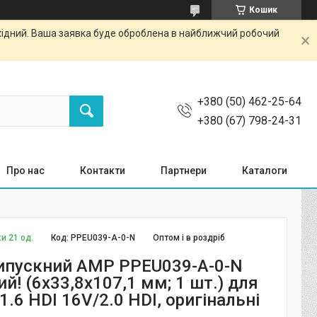
Кошик
ихідний. Ваша заявка буде оброблена в найближчий робочий
+380 (50) 462-25-64
+380 (67) 798-24-31
Про нас
Контакти
Партнери
Каталоги
и 21 од.
Код:
PPEU039-A-0-N
Оптом і в роздріб
ипускний AMP PPEU039-A-0-N
й! (6x33,8x107,1 мм; 1 шт.) для
.6 HDI 16V/2.0 HDI, оригінальні