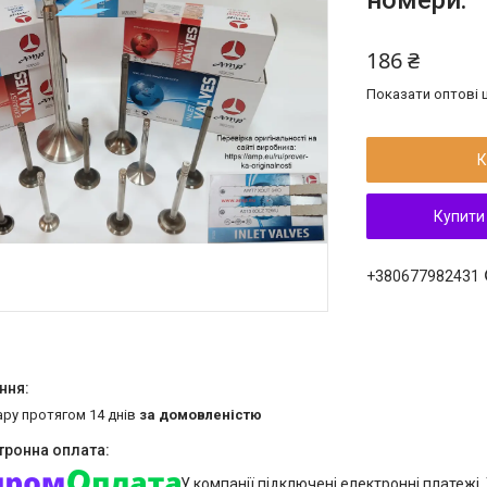
номери:
186 ₴
Показати оптові ц
К
Купити
+380677982431
ару протягом 14 днів
за домовленістю
У компанії підключені електронні платежі