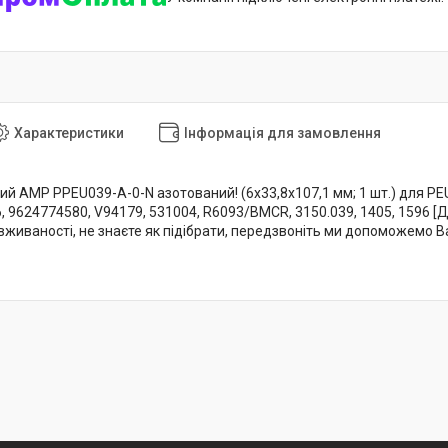
Характеристики
Інформація для замовлення
й AMP PPEU039-A-0-N азотований! (6x33,8x107,1 мм; 1 шт.) для PEUGE
, 9624774580, V94179, 531004, R6093/BMCR, 3150.039, 1405, 1596 [
 вживаності, не знаєте як підібрати, передзвоніть ми допоможемо В