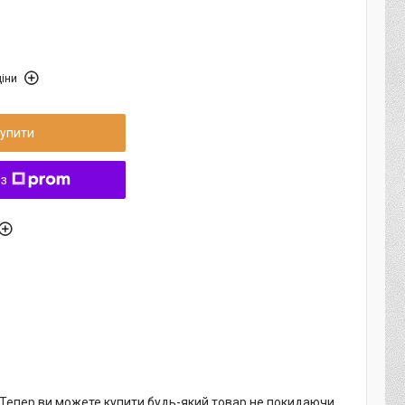
іни
упити
 з
. Тепер ви можете купити будь-який товар не покидаючи