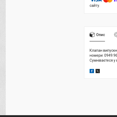
сайту.
Опис
Клапан випускни
номери: 0949.96
Сумніваєтеся у