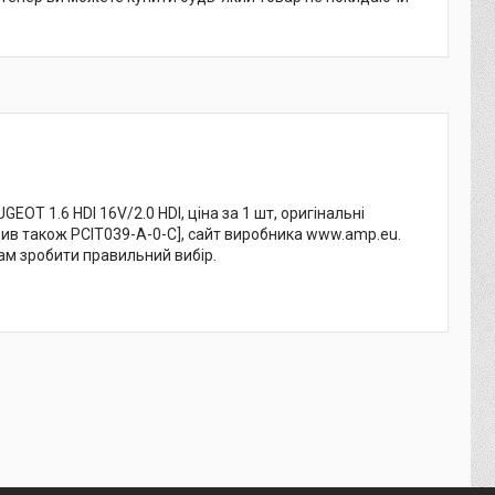
OT 1.6 HDI 16V/2.0 HDI, ціна за 1 шт, оригінальні
Див також PCIT039-A-0-C], сайт виробника www.amp.eu.
ам зробити правильний вибір.