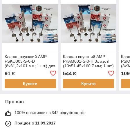
Клапан впускний AMP
Клапан впускний AMP
Клап
PSKO003-S-0-D
PKAM001-S-0-H 3х азот!
PSK
(8x31,2x101 мм; 1 шт.) для
(10x51.45x160.7 мм; 1 шт.)
(8x3
VAG 1.0 оригінальні
для Камаз, оригінальні
VAG 
91
544
109
₴
₴
номери: 441.0.1209.265.6,
номери: 7406.10070.10,
номе
сайт виробника
сайт виробника
0680
Купити
Купити
Про нас
100% позитивних з 342 відгуків за рік
Працює з 11.09.2017