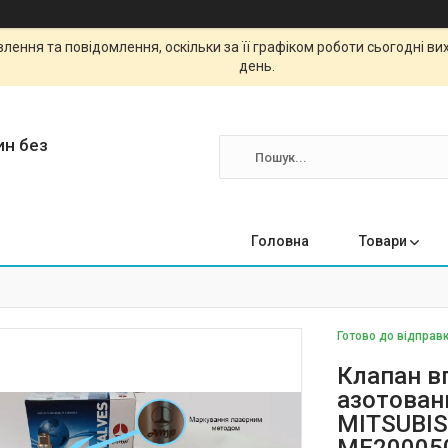
ення та повідомлення, оскільки за її графіком роботи сьогодні в
день.
ин без
Головна
Товари
Готово до відправк
Клапан в
азотовани
MITSUBISH