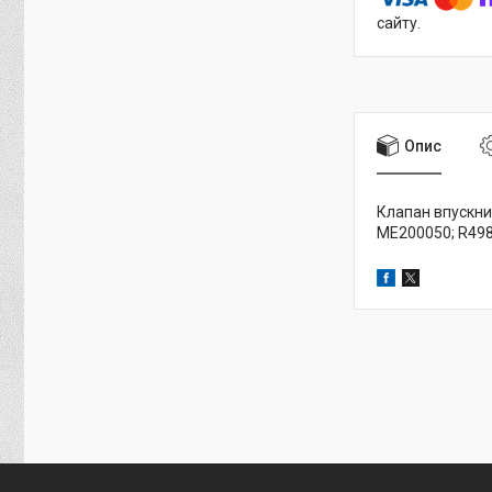
сайту.
Опис
Клапан впускний
ME200050; R498