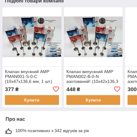
Подібні товари компанії
Клапан впускний AMP
Клапан випускний AMP
Клап
PMAN001-S-0-C
PMAN002-B-0-N
PMA
(10х47х136,6 мм; 1 шт.)
азотований! (10х42х136,3
азот
для MAN 3.8/5.7 D,
мм; 1 шт.) для MAN
мм; 
377
448
300
₴
₴
оригінальні номери:
3.8/4.6/5.7/6.6/6.9 TD/D
4.6/
51.04101.0417, V91373,
оригінальні номери:
ориг
Купити
Купити
2574,
Про нас
100% позитивних з 342 відгуків за рік