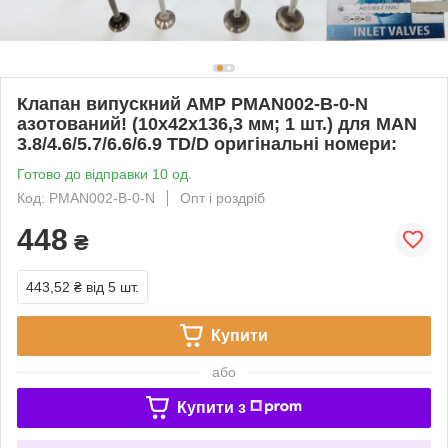
Клапан випускний AMP PMAN002-B-0-N
азотований! (10х42х136,3 мм; 1 шт.) для MAN
3.8/4.6/5.7/6.6/6.9 TD/D оригінальні номери:
Готово до відправки 10 од.
Код: PMAN002-B-0-N
Опт і роздріб
448
₴
443,52 ₴
від 5 шт.
Купити
або
Купити з