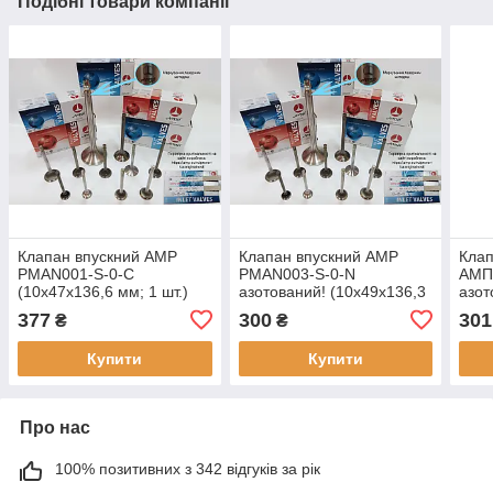
Подібні товари компанії
Клапан впускний AMP
Клапан впускний AMP
Клап
PMAN001-S-0-C
PMAN003-S-0-N
АМП
(10х47х136,6 мм; 1 шт.)
азотований! (10х49х136,3
азот
для MAN 3.8/5.7 D,
мм; 1 шт.) для MAN
мм; 
377
300
301
₴
₴
оригінальні номери:
4.6/5.7/6.6/6.9 TD/D
4.6,
51.04101.0417, V91373,
оригінальні номери:
ном
Купити
Купити
2574,
Про нас
100% позитивних з 342 відгуків за рік