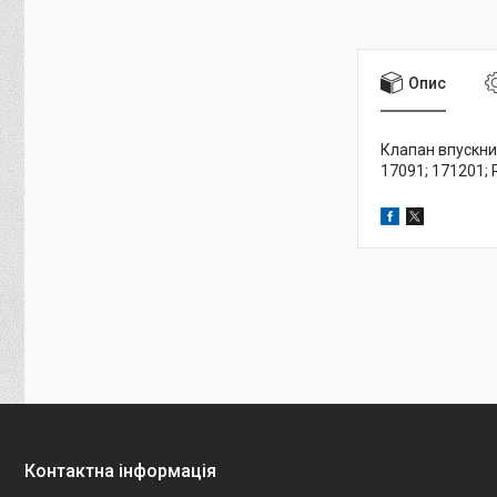
Опис
Клапан впускний
17091; 171201; 