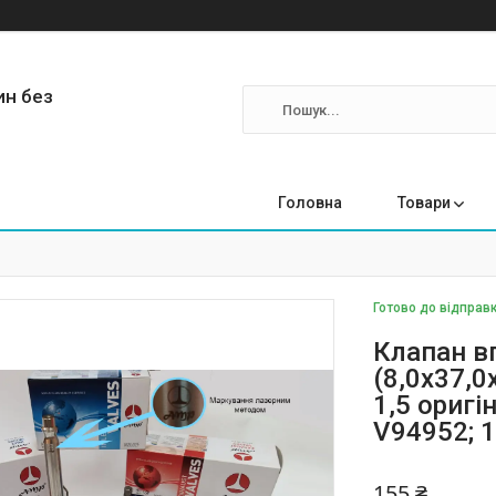
ин без
Головна
Товари
Готово до відправк
Клапан в
(8,0х37,0
1,5 оригі
V94952; 1
155 ₴