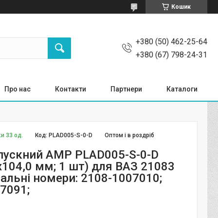
Кошик
+380 (50) 462-25-64
+380 (67) 798-24-31
Про нас
Контакти
Партнери
Каталоги
и 33 од.
Код:
PLAD005-S-0-D
Оптом і в роздріб
пускний AMP PLAD005-S-0-D
х104,0 мм; 1 шт) для ВАЗ 21083
нальні номери: 2108-1007010;
7091;