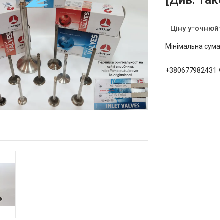
[Див. та
Ціну уточнюй
Мінімальна сума
+380677982431