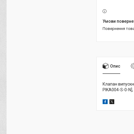
повернення тов
Опис
Клапан випускни
PIKA004-S-0-N]