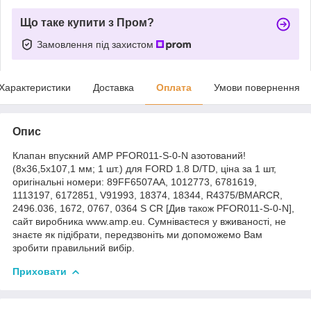
Що таке купити з Пром?
Замовлення під захистом
Характеристики
Доставка
Оплата
Умови повернення
Опис
Клапан впускний AMP PFOR011-S-0-N азотований!
(8x36,5x107,1 мм; 1 шт.) для FORD 1.8 D/TD, ціна за 1 шт,
оригінальні номери: 89FF6507AA, 1012773, 6781619,
1113197, 6172851, V91993, 18374, 18344, R4375/BMARCR,
2496.036, 1672, 0767, 0364 S CR [Див також PFOR011-S-0-N],
сайт виробника www.amp.eu. Сумніваєтеся у вживаності, не
знаєте як підібрати, передзвоніть ми допоможемо Вам
зробити правильний вибір.
Приховати