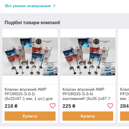
Всі умови повернення
Подібні товари компанії
Клапан впускний AMP
Клапан впускний AMP
Клап
PFOR025-S-0-D
PFOR033-S-0-N
PFOR
(6x32x97,1 мм; 1 шт.) для
азотований! (6x26,1x97,7
мм; 
FORD 1.8 16V/2.0 16V
мм; 1 шт.) для FORD 1.2
1.0/
218
225
284
₴
₴
оригінальні номери:
16V оригінальні номери:
ориг
928M6507D1A; 6640543;
97MM6507A2B; 1051772;
89B
Купити
Купити
V91356;
6165