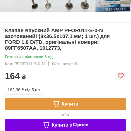
Клапан впускний AMP PFOR011-S-0-N
азотований! (8x36,5x107,1 мм; 1 шт.) для
FORD 1.8 D/TD, оригінальні номери:
89FF6507AA, 1012773,
Готово до відправки 8 од.
Код: PFOR011-S-0-N
Опт і роздріб
164
₴
162,36 ₴
від 5 шт.
Купити
або
Купити з