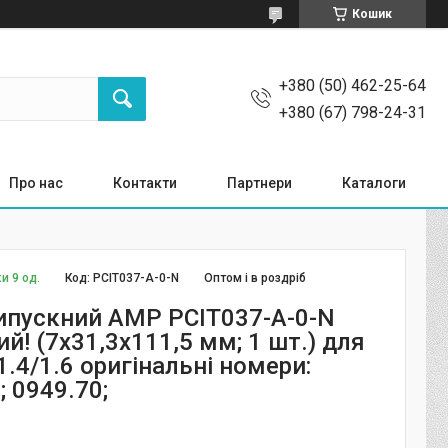
Кошик
+380 (50) 462-25-64
+380 (67) 798-24-31
Про нас
Контакти
Партнери
Каталоги
и 9 од.
Код:
PCIT037-A-0-N
Оптом і в роздріб
ипускний AMP PCIT037-A-0-N
й! (7x31,3x111,5 мм; 1 шт.) для
.4/1.6 оригінальні номери:
 0949.70;