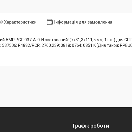
Характеристики
Інформація для замовлення
й AMP PCIT037-A-0-N азотований! (7x31,3x111,5 мм; 1 шт.) для CITRO
; 537506; R4882/RCR; 2760.239; 0818; 0764; 0851 K [Див також PPE
Графік роботи