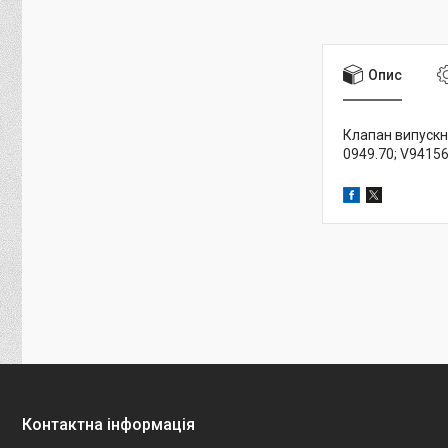
Опис
Клапан випускни
0949.70; V94156