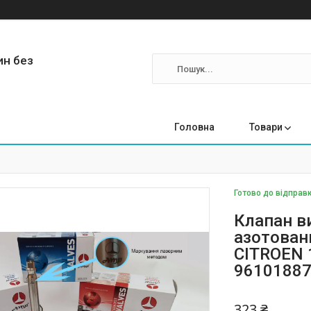
ин без
Головна
Товари
Готово до відправк
Клапан в
азотовани
CITROEN 1
96101887;
323 ₴