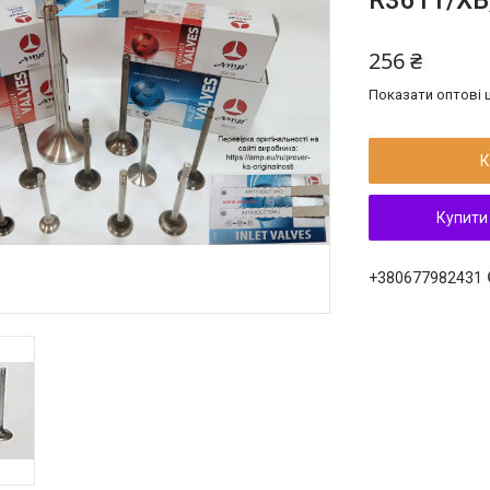
R3611/XB;
256 ₴
Показати оптові ц
К
Купити
+380677982431