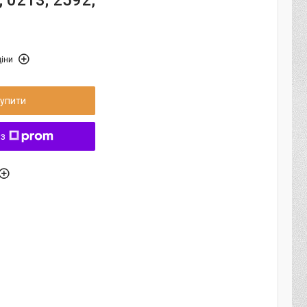
 0213; 2592,
іни
упити
 з