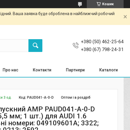
Кошик
ихідний. Ваша заявка буде оброблена в найближчий робочий
+380 (50) 462-25-64
+380 (67) 798-24-31
Про нас
Контакти
Партнери
Каталоги
и 3 од.
Код:
PAUD041-A-0-D
Оптом і в роздріб
пускний AMP PAUD041-A-0-D
,5 мм; 1 шт.) для AUDI 1.6
ні номери: 049109601A; 3322;