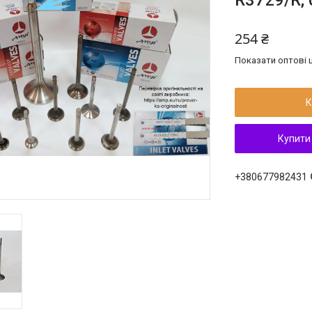
R3729/R; 
254 ₴
Показати оптові ц
К
Купити
+380677982431