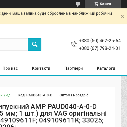
Кошик
ихідний. Ваша заявка буде оброблена в найближчий робочий
+380 (50) 462-25-64
+380 (67) 798-24-31
Про нас
Контакти
Партнери
Каталоги
и 2 од.
Код:
PAUD040-A-0-D
Оптом і в роздріб
ипускний AMP PAUD040-A-0-D
5 мм; 1 шт.) для VAG оригінальні
049109611F; 049109611K; 33025;