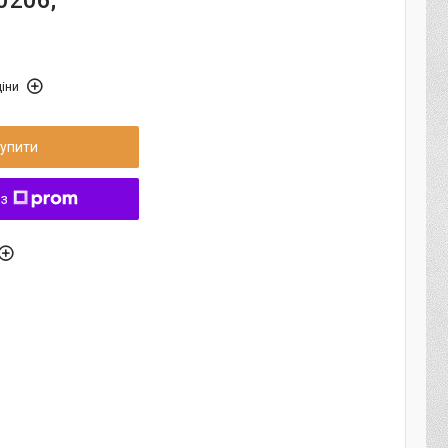
0206;
іни
упити
 з