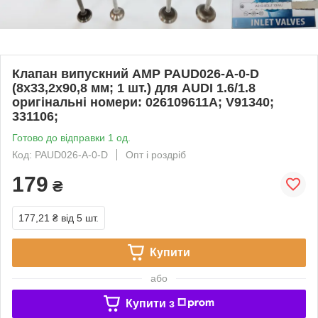
Клапан випускний AMP PAUD026-A-0-D
(8x33,2x90,8 мм; 1 шт.) для AUDI 1.6/1.8
оригінальні номери: 026109611A; V91340;
331106;
Готово до відправки 1 од.
Код: PAUD026-A-0-D
Опт і роздріб
179
₴
177,21 ₴
від 5 шт.
Купити
або
Купити з