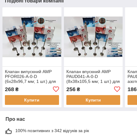
Подібні товари компанії
Клапан випускний AMP
Клапан впускний AMP
Клап
PFOR026-A-0-D
PAUD041-A-0-D
PAU
(6x28x96,7 мм; 1 шт.) для
(8x38x105,5 мм; 1 шт.) для
азот
FORD 1.8 16V/2.0 16V
AUDI 1.6 оригінальні
мм; 
268
256
186
₴
₴
оригінальні номери:
номери: 049109601A;
16V 
928M6505D2A; V94075;
3322; R3611/XB; 0213;
номе
Купити
Купити
18391;
2592,
Про нас
100% позитивних з 342 відгуків за рік