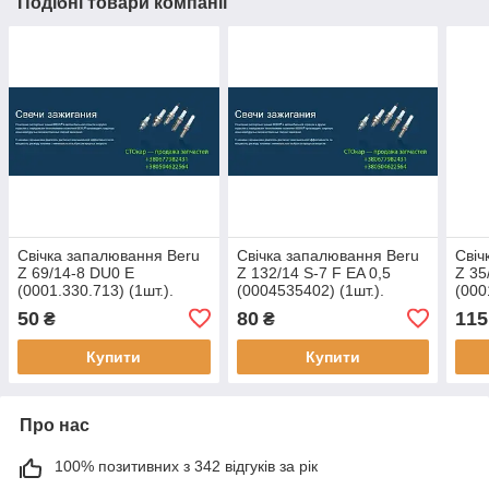
Подібні товари компанії
Свічка запалювання Beru
Свічка запалювання Beru
Свіч
Z 69/14-8 DU0 E
Z 132/14 S-7 F EA 0,5
Z 35
(0001.330.713) (1шт.).
(0004535402) (1шт.).
(000
Відстань між електродами:
Відстань між електродами:
Відс
50
80
115
₴
₴
0,7. Розмір різьби: M
0,5. Розмір різьби: M
0,7.
14x1,25. Ширина
14x1,25. Ширина
14x1
Купити
Купити
Про нас
100% позитивних з 342 відгуків за рік