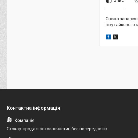
Опис
Свічка запалюва
зіву гайкового
Стокар-продаж автозапчастин без посередників