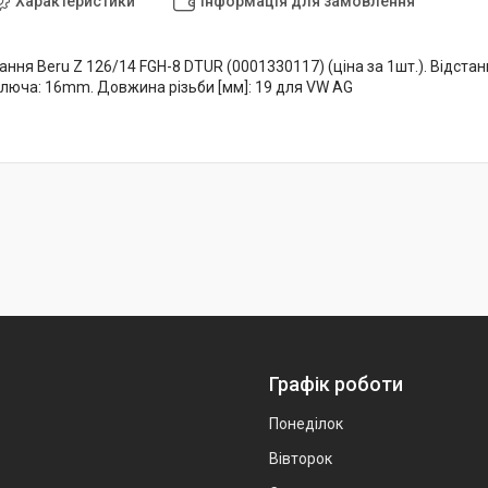
Характеристики
Інформація для замовлення
ння Beru Z 126/14 FGH-8 DTUR (0001330117) (ціна за 1шт.). Відстан
 ключа: 16mm. Довжина різьби [мм]: 19 для VW AG
Графік роботи
Понеділок
Вівторок