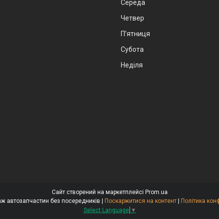
Середа
Четвер
Пʼятниця
Субота
Неділя
Сайт створений на маркетплейсі
Prom.ua
Стокар-продаж автозапчастин без посередників |
Поскаржитися на контент
|
Політика кон
Select Language
▼