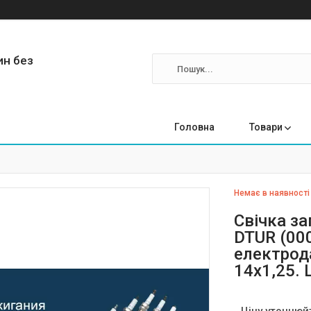
ин без
Головна
Товари
Немає в наявності
Свічка з
DTUR (000
електрода
14x1,25.