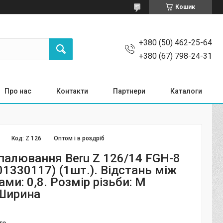
Кошик
+380 (50) 462-25-64
+380 (67) 798-24-31
Про нас
Контакти
Партнери
Каталоги
Код:
Z 126
Оптом і в роздріб
апалювання Beru Z 126/14 FGH-8
1330117) (1шт.). Відстань між
ми: 0,8. Розмір різьби: M
 Ширина