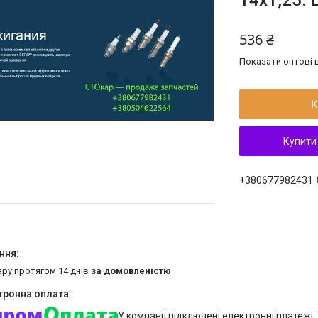
14x1,25. 
536 ₴
Показати оптові ц
К
Купити
+380677982431
ару протягом 14 днів
за домовленістю
У компанії підключені електронні платежі