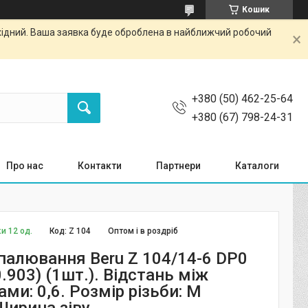
Кошик
ихідний. Ваша заявка буде оброблена в найближчий робочий
+380 (50) 462-25-64
+380 (67) 798-24-31
Про нас
Контакти
Партнери
Каталоги
и 12 од.
Код:
Z 104
Оптом і в роздріб
апалювання Beru Z 104/14-6 DP0
.903) (1шт.). Відстань між
ми: 0,6. Розмір різьби: M