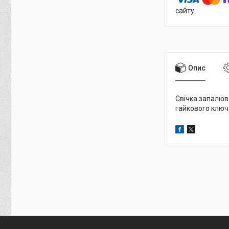
сайту.
Опис
Свічка запалюва
гайкового ключ