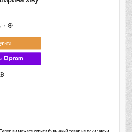
Ширина зіву
іни
упити
 з
. Тепер ви можете купити будь-який товар не покидаючи