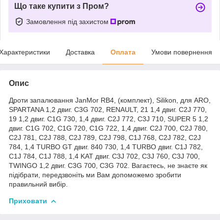
Що таке купити з Пром?
Замовлення під захистом
Характеристики
Доставка
Оплата
Умови повернення
Опис
Дроти запалювання JanMor RB4, (комплект), Silikon, для ARO,
SPARTANA 1,2 двиг. C3G 702, RENAULT, 21 1,4 двиг. C2J 770,
19 1,2 двиг. C1G 730, 1,4 двиг. C2J 772, C3J 710, SUPER 5 1,2
двиг. C1G 702, C1G 720, C1G 722, 1,4 двиг. C2J 700, C2J 780,
C2J 781, C2J 788, C2J 789, C2J 798, C1J 768, C2J 782, C2J
784, 1,4 TURBO GT двиг. 840 730, 1,4 TURBO двиг. C1J 782,
C1J 784, C1J 788, 1,4 KAT двиг. C3J 702, C3J 760, C3J 700,
TWINGO 1,2 двиг. C3G 700, C3G 702. Вагаєтесь, не знаєте як
підібрати, передзвоніть ми Вам допоможемо зробити
правильний вибір.
Приховати