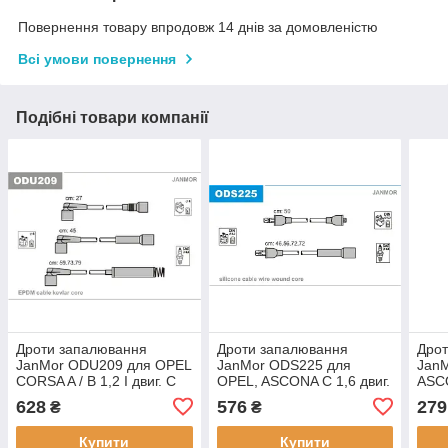
Повернення товару впродовж 14 днів за домовленістю
Всі умови повернення
Подібні товари компанії
Дроти запалювання
Дроти запалювання
Дро
JanMor ODU209 для OPEL
JanMor ODS225 для
Jan
CORSA A / B 1,2 I двиг. C
OPEL, ASCONA C 1,6 двиг.
ASCO
12 NZ, VECTRA A 1,4 S
16 N, 1,6 S двиг. 16 SH,
S, 1
628
576
279
₴
₴
двиг. 14 NV, 1,6 двиг. 16
KADETT D 1,6 S двиг. 16
A 1,0
SV, VAUXHALL,
SH, 1,6 I двиг. E 16
10 S
Купити
Купити