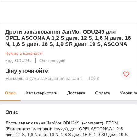
Дроти запалювання JanMor ODU249 для
OPEL ASCONA A 1,2 S двиг. 12 S, 1,6 N двиг. 16
N, 1,6 S двиг. 16 S, 1,9 SR двиг. 19 S, ASCONA
Немає в наявності
Код: ODU249
Опт і роздріб
Ціну уточнюйте
Мінімальна сума замовлення на сайті — 100 ₴
Опис
Характеристики
Доставка
Оплата
Умови п
Опис
Дроти запалювання JanMor ODU249, (комплект), EPDM
(Етилен-пропиленовый каучук), для OPEL ASCONA A 1,2 S
двиг. 12 S, 1,6 N двиг. 16 N, 1,6 S двиг. 16 S, 1,9 SR двиг. 19 S,