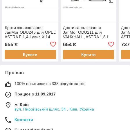
Дроти запалювання
Дроти запалювання
Дро
JanMor ODU245 для OPEL
JanMor ODU211 для
Jan
ASTRA F 1,4 I двиг. X 14
VAUXHALL, ASTRA 1,8 I
ASTR
XE, CORSA B 1,4 I 16V
двиг. 18 E, COMBO 1,4
1,4 I
655
654
737
₴
₴
двиг. X 14 XE, C 14 SEL,
двиг. C 14 NZ, NOVA 1,6
двиг.
1,6 GSI 16V двиг.
GSI KAT двиг. C 16 SE
20 N
Купити
Купити
Про нас
100% позитивних з 338 відгуків за рік
Працює з 11.09.2017
м. Київ
вул. Пирогівський шлях, 34 , Київ, Україна
Контакти
Сьогодні вихідний