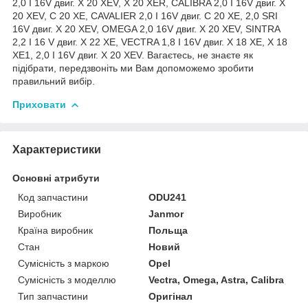
2,0 I 16V двиг. X 20 XEV, X 20 XER, CALIBRA 2,0 I 16V двиг. X
20 XEV, C 20 XE, CAVALIER 2,0 I 16V двиг. C 20 XE, 2,0 SRI
16V двиг. X 20 XEV, OMEGA 2,0 16V двиг. X 20 XEV, SINTRA
2,2 I 16 V двиг. X 22 XE, VECTRA 1,8 I 16V двиг. X 18 XE, X 18
XE1, 2,0 I 16V двиг. X 20 XEV. Вагаєтесь, не знаєте як
підібрати, передзвоніть ми Вам допоможемо зробити
правильний вибір.
Приховати
Характеристики
Основні атрибути
Код запчастини
ODU241
Виробник
Janmor
Країна виробник
Польща
Стан
Новий
Сумісність з маркою
Opel
Сумісність з моделлю
Vectra, Omega, Astra, Calibra
Тип запчастини
Оригінал