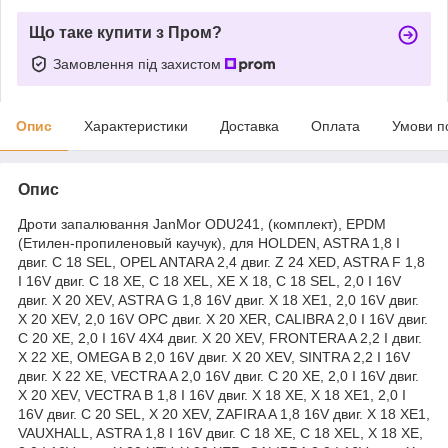
Що таке купити з Пром?
Замовлення під захистом
Опис
Характеристики
Доставка
Оплата
Умови п
Опис
Дроти запалювання JanMor ODU241, (комплект), EPDM
(Етилен-пропиленовый каучук), для HOLDEN, ASTRA 1,8 I
двиг. C 18 SEL, OPEL ANTARA 2,4 двиг. Z 24 XED, ASTRA F 1,8
I 16V двиг. C 18 XE, C 18 XEL, XE X 18, C 18 SEL, 2,0 I 16V
двиг. X 20 XEV, ASTRA G 1,8 16V двиг. X 18 XE1, 2,0 16V двиг.
X 20 XEV, 2,0 16V OPC двиг. X 20 XER, CALIBRA 2,0 I 16V двиг.
C 20 XE, 2,0 I 16V 4X4 двиг. X 20 XEV, FRONTERA A 2,2 I двиг.
X 22 XE, OMEGA B 2,0 16V двиг. X 20 XEV, SINTRA 2,2 I 16V
двиг. X 22 XE, VECTRA A 2,0 16V двиг. C 20 XE, 2,0 I 16V двиг.
X 20 XEV, VECTRA B 1,8 I 16V двиг. X 18 XE, X 18 XE1, 2,0 I
16V двиг. C 20 SEL, X 20 XEV, ZAFIRA A 1,8 16V двиг. X 18 XE1,
VAUXHALL, ASTRA 1,8 I 16V двиг. C 18 XE, C 18 XEL, X 18 XE,