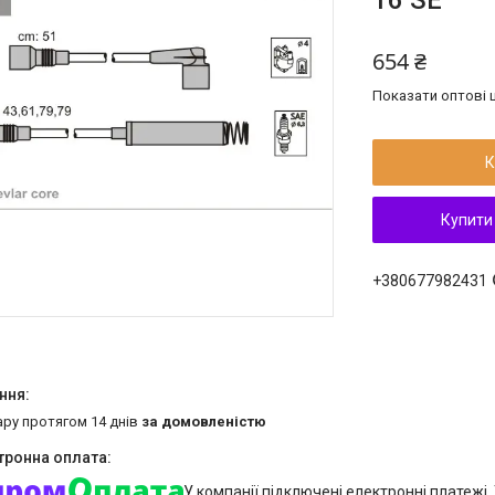
16 SE
654 ₴
Показати оптові ц
К
Купити
+380677982431
ару протягом 14 днів
за домовленістю
У компанії підключені електронні платежі