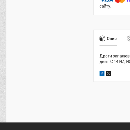
сайту.
Опис
Дроти запалюва
двиг. C 14 NZ, 