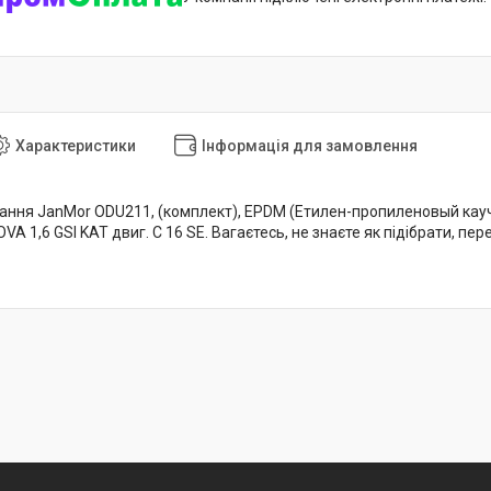
Характеристики
Інформація для замовлення
ння JanMor ODU211, (комплект), EPDM (Етилен-пропиленовый каучук
NOVA 1,6 GSI KAT двиг. C 16 SE. Вагаєтесь, не знаєте як підібрати,