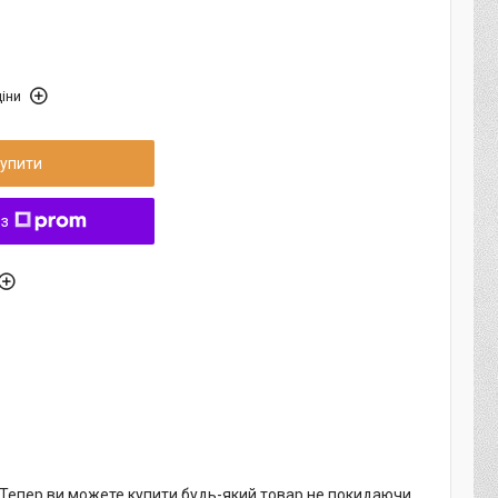
іни
упити
 з
. Тепер ви можете купити будь-який товар не покидаючи