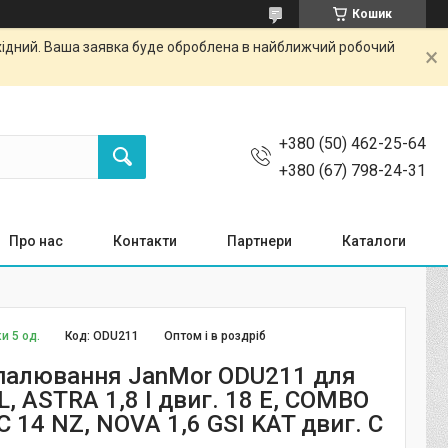
Кошик
ихідний. Ваша заявка буде оброблена в найближчий робочий
+380 (50) 462-25-64
+380 (67) 798-24-31
Про нас
Контакти
Партнери
Каталоги
и 5 од.
Код:
ODU211
Оптом і в роздріб
палювання JanMor ODU211 для
 ASTRA 1,8 I двиг. 18 E, COMBO
 C 14 NZ, NOVA 1,6 GSI KAT двиг. C