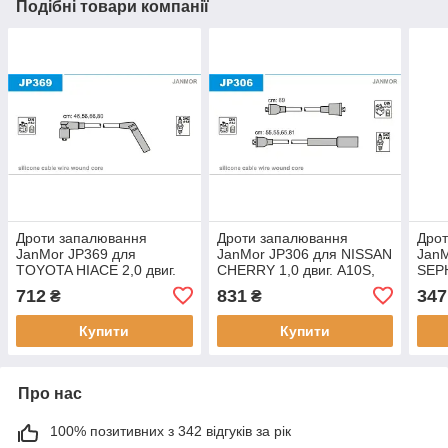
Подібні товари компанії
Дроти запалювання
Дроти запалювання
Дро
JanMor JP369 для
JanMor JP306 для NISSAN
JanM
TOYOTA HIACE 2,0 двиг.
CHERRY 1,0 двиг. A10S,
SEPH
1RZ
1,6 двиг. E16I, MICRA 1,0
TOYO
712
831
347
₴
₴
TOYOTA CELICA 2,0 двиг.
двиг
18R, 21R-U, 2,0
Купити
Купити
Про нас
100% позитивних з 342 відгуків за рік