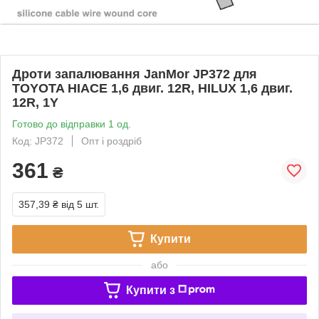
Дроти запалювання JanMor JP372 для
TOYOTA HIACE 1,6 двиг. 12R, HILUX 1,6 двиг.
12R, 1Y
Готово до відправки 1 од.
Код: JP372
Опт і роздріб
361
₴
357,39 ₴
від 5 шт.
Купити
або
Купити з