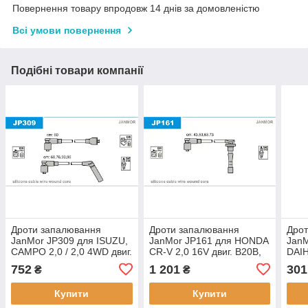
Повернення товару впродовж 14 днів за домовленістю
Всі умови повернення
Подібні товари компанії
Дроти запалювання
Дроти запалювання
Дро
JanMor JP309 для ISUZU,
JanMor JP161 для HONDA
JanM
CAMPO 2,0 / 2,0 4WD двиг.
CR-V 2,0 16V двиг. B20B,
DAI
G200Z, PICK UP 1,6 двиг.
B20Z1, 2,0 двиг. K20A4,
1,3 д
752
1 201
301
₴
₴
G161Z, 2,0 двиг. G200Z,
CR-X 1.6 I 16V VTEC двиг.
ISUZ
TROOPER 2,0
B16A1
4XC1
Купити
Купити