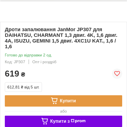
Дроти запалювання JanMor JP307 для
DAIHATSU, CHARMANT 1,3 двиг. 4K, 1,6 двиг.
4A, ISUZU, GEMINI 1,5 двиг. 4XC1U KAT., 1,6 /
1,6
Готово до відправки 2 од.
Код: JP307
Опт і роздріб
619
₴
612,81 ₴
від 5 шт.
Купити
або
Купити з