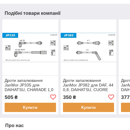
Подібні товари компанії
Дроти запалювання
Дроти запалювання
Дро
JanMor JP335 для
JanMor JP382 для DAF, 44
JanM
DAIHATSU, CHARADE 1,0
0,8, DAIHATSU, CUORE
DAIH
двиг. CB 23, CB 90, 1,0
0,5 двиг. AB 30, 0,6 двиг.
CD, 
505
350
377
₴
₴
TURBO двиг. CB 61,
AD 10
I дв
CUORE 0,8 / 0,8 4WD двиг.
двиг
Купити
Купити
ED
Про нас