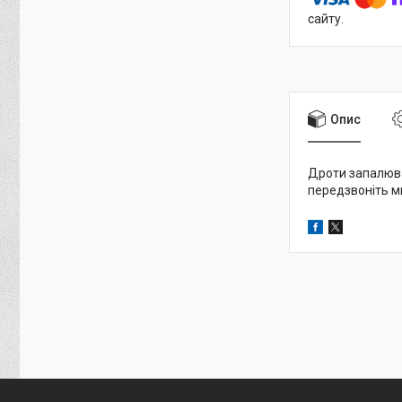
сайту.
Опис
Дроти запалюван
передзвоніть м