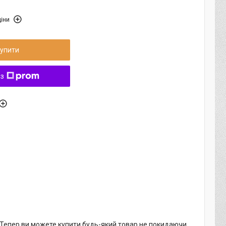
іни
упити
 з
. Тепер ви можете купити будь-який товар не покидаючи