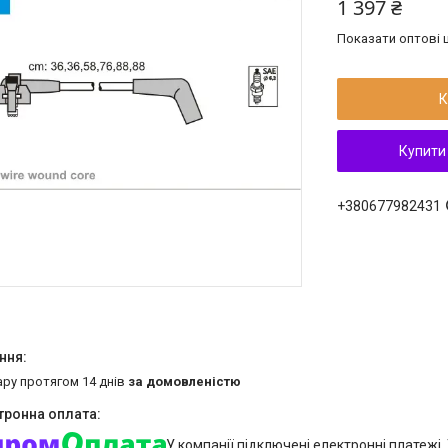
1 397 ₴
Показати оптові ц
К
Купити
+380677982431
ару протягом 14 днів
за домовленістю
У компанії підключені електронні платежі