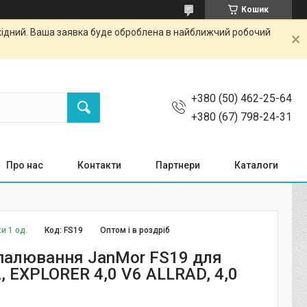
Кошик
ихідний. Ваша заявка буде оброблена в найближчий робочий
+380 (50) 462-25-64
+380 (67) 798-24-31
Про нас
Контакти
Партнери
Каталоги
и 1 од.
Код:
FS19
Оптом і в роздріб
палювання JanMor FS19 для
, EXPLORER 4,0 V6 ALLRAD, 4,0