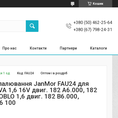
Кошик
+380 (50) 462-25-64
+380 (67) 798-24-31
Про нас
Контакти
Партнери
Каталоги
и 1 од.
Код:
FAU24
Оптом і в роздріб
палювання JanMor FAU24 для
VA 1,6 16V двиг. 182 A6.000, 182
OBLO 1,6 двиг. 182 B6.000,
6 100