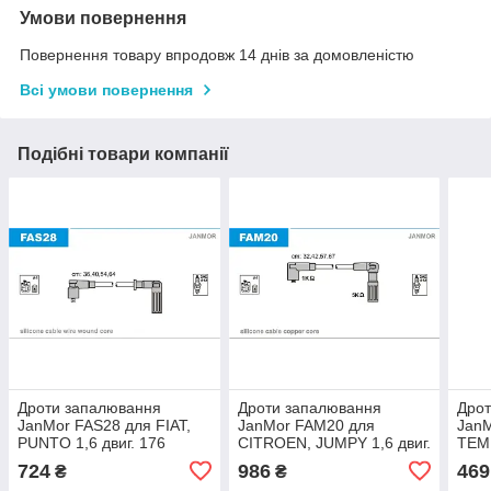
Умови повернення
Повернення товару впродовж 14 днів за домовленістю
Всі умови повернення
Подібні товари компанії
Дроти запалювання
Дроти запалювання
Дро
JanMor FAS28 для FIAT,
JanMor FAM20 для
JanM
PUNTO 1,6 двиг. 176
CITROEN, JUMPY 1,6 двиг.
TEMP
A9.000, TEMPRA 1,6 I. E.
1580 SPI, 220 A2.000,
A1.0
724
986
469
₴
₴
двиг. 159 B9.000, LANCIA,
FIAT, SCUDO 1,6 двиг. 220
INNO