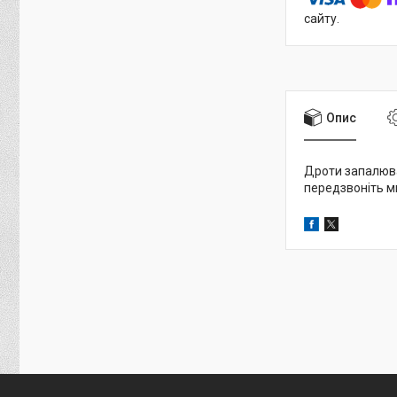
сайту.
Опис
Дроти запалюван
передзвоніть м