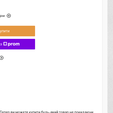
іни
упити
 з
. Тепер ви можете купити будь-який товар не покидаючи