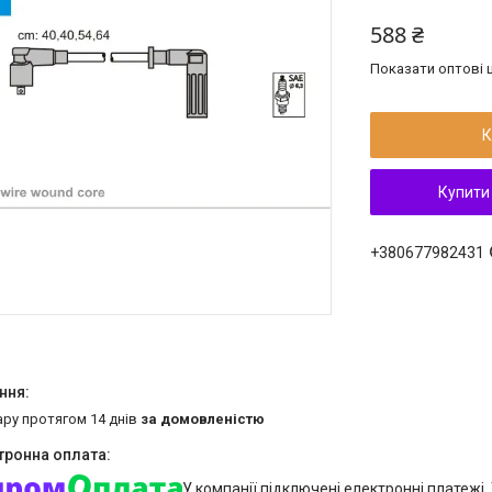
588 ₴
Показати оптові ц
К
Купити
+380677982431
ару протягом 14 днів
за домовленістю
У компанії підключені електронні платежі