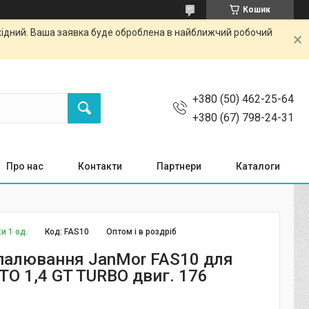
Кошик
ихідний. Ваша заявка буде оброблена в найближчий робочий
+380 (50) 462-25-64
+380 (67) 798-24-31
Про нас
Контакти
Партнери
Каталоги
и 1 од.
Код:
FAS10
Оптом і в роздріб
палювання JanMor FAS10 для
TO 1,4 GT TURBO двиг. 176