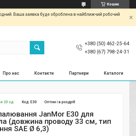
Кошик
ихідний. Ваша заявка буде оброблена в найближчий робочий
+380 (50) 462-25-64
+380 (67) 798-24-31
Про нас
Контакти
Партнери
Каталоги
и 20 од.
Код:
E30
Оптом і в роздріб
палювання JanMor E30 для
а (довжина проводу 33 см, тип
ння SAE Ø 6,3)