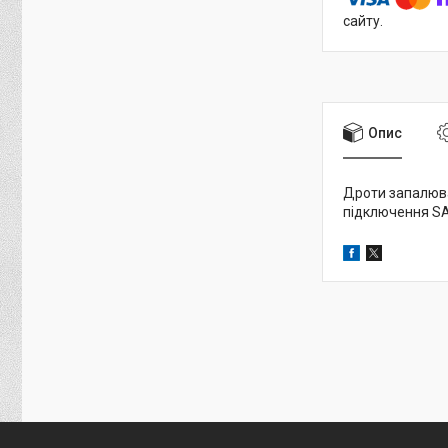
сайту.
Опис
Дроти запалюва
підключення SAE