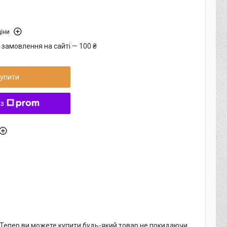
іни
 замовлення на сайті — 100 ₴
упити
 з
. Тепер ви можете купити будь-який товар не покидаючи