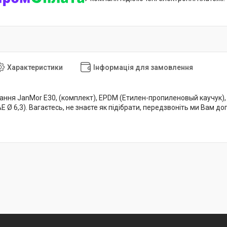
Характеристики
Інформація для замовлення
ння JanMor E30, (комплект), EPDM (Етилен-пропиленовый каучук),
 Ø 6,3). Вагаєтесь, не знаєте як підібрати, передзвоніть ми Вам 