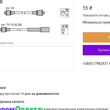
55 ₴
Показати оптові ц
Мінімальна сума
К
Купити
+380677982431
ару протягом 14 днів
за домовленістю
У компанії підключені електронні платежі