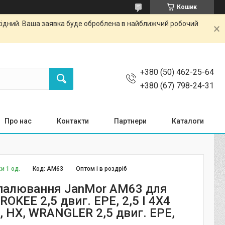
Кошик
ихідний. Ваша заявка буде оброблена в найближчий робочий
+380 (50) 462-25-64
+380 (67) 798-24-31
Про нас
Контакти
Партнери
Каталоги
и 1 од.
Код:
AM63
Оптом і в роздріб
палювання JanMor AM63 для
OKEE 2,5 двиг. EPE, 2,5 I 4X4
, HX, WRANGLER 2,5 двиг. EPE,