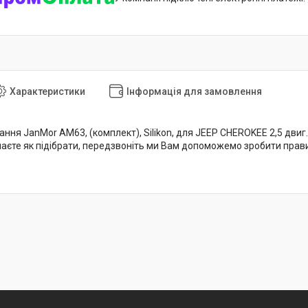
Характеристики
Інформація для замовлення
ня JanMor AM63, (комплект), Silikon, для JEEP CHEROKEE 2,5 двиг. EP
знаєте як підібрати, передзвоніть ми Вам допоможемо зробити прав