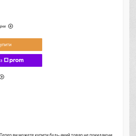
іни
упити
 з
. Тепер ви можете купити будь-який товар не покидаючи