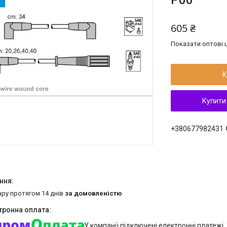
P00
605 ₴
Показати оптові ц
К
Купити
+380677982431
ару протягом 14 днів
за домовленістю
У компанії підключені електронні платежі